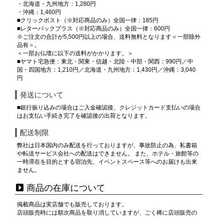
・北海道・九州地方：1,280円
・沖縄：1,460円
■クリックポスト（※対応商品のみ）全国一律：185円
■レターパックプラス（※対応商品のみ）全国一律：600円
※ご注文の合計が5,500円以上の場合、送料無料となります＜一部除外
品有＞。
＜一部お仏壇に以下の送料がかかります。＞
■ヤマト宅急便：東北・関東・信越・北陸・中部・関西：990円／中
国・四国地方：1,210円／北海道・九州地方：1,430円／沖縄：3,040
円
発送について
■銀行振り込みの場合はご入金確認後、クレジットカード支払いの場合
はお支払い手続き完了を確認後の出荷となります。
配送制限
弊社は日本国内のみ配送を行っておりますが、事故防止の為、私書箱
や転送サービス会社への配送はできません。 また、ホテル・旅館等の
一時滞在を目的とする宿泊先、イベントスペース等へのお届けも出来
ません。
商品の在庫について
掲載商品は実店舗でも販売しております。
店頭販売時には順次商品を取り消していますが、ごく稀に店頭販売の