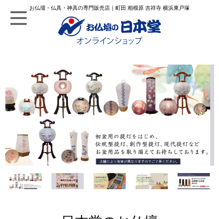
お仏壇・仏具・神具の専門販売店｜町田 相模原 吉祥寺 横浜東戸塚