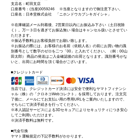
支店名：町田支店
口座番号：(当座)0059246 ※当座となりますので御注意下さい。
口座名：日本堂株式会社 「ニホンドウカブシキガイシャ」
※在庫確認メール到着後、2営業日以内にお振込み下さい（土日祝除
く）。万一３日を過ぎてお振込無い 場合はキャンセル扱いとさせてい
ただきます。
※振込手数料はお客様負担でお願い致します。
※お振込の際には、お客様のお名前（依頼人名）の前にお買い物の識
別番号として数字のゼロを二つ「00」と入れてください。（例：00山
田太郎） 商品の発送はご入金確認後の出荷となります。識別番号がな
いと、出荷にお時間を頂く場合がございます。
■クレジットカード
当店では、クレジットカード決済には安全で便利なヤマトフィナンシ
ャル（株）の「クロネコWebコレクト」を採用しております。注文完
了後に、メールにてお支払い用の専用URLをご案内いたしますので、
そちらにて決済手続きを行ってください。
※本人認証サービスによる3Dセキュアによりセキュリティにつき安心
してご利用いただけます。
※決済手数料は無料です。
■代金引換
ヤマト運輸規定の下記手数料がかかります。