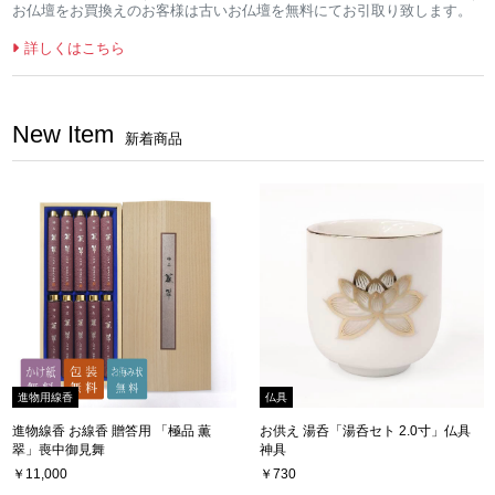
お仏壇をお買換えのお客様は古いお仏壇を無料にてお引取り致します。
詳しくはこちら
New Item
新着商品
進物用線香
仏具
進物線香 お線香 贈答用 「極品 薫
お供え 湯呑「湯呑セト 2.0寸」仏具
翠」喪中御見舞
神具
￥11,000
￥730