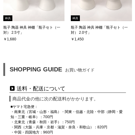
神具
神具
瓶子 陶器 神具 神棚「瓶子セト（一
瓶子 陶器 神具 神棚「瓶子セト（一
対） 2.5寸」
対） 2.0寸」
￥1,680
￥1,450
SHOPPING GUIDE
お買い物ガイド
送料・配送について
商品代金の他に次の配送料がかかります。
■ヤマト宅急便：
・南東北（宮城・山形・福島）・関東・信越・北陸・中部（静岡・愛
知・三重・岐阜）：700円
・北東北（青森・秋田・岩手）：750円
・関西（大阪・兵庫・京都・滋賀・奈良・和歌山）：820円
・中国・四国地方：960円