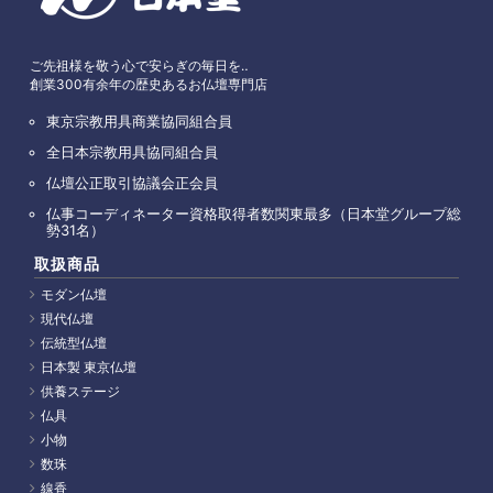
ご先祖様を敬う心で安らぎの毎日を‥
創業300有余年の歴史あるお仏壇専門店
東京宗教用具商業協同組合員
全日本宗教用具協同組合員
仏壇公正取引協議会正会員
仏事コーディネーター資格取得者数関東最多（日本堂グループ総
勢31名）
取扱商品
モダン仏壇
現代仏壇
伝統型仏壇
日本製 東京仏壇
供養ステージ
仏具
小物
数珠
線香