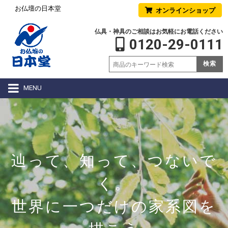
お仏壇の日本堂
オンラインショップ
仏具・神具のご相談はお気軽にお電話ください
0120-29-0111
検索
MENU
辿って、知って、つないで
く。
世界に一つだけの家系図を