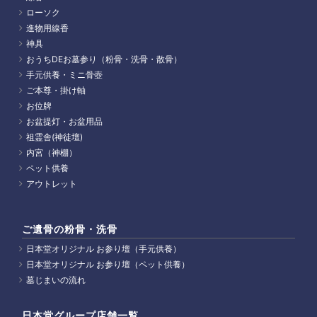
ローソク
進物用線香
神具
おうちDEお墓参り（粉骨・洗骨・散骨）
手元供養・ミニ骨壺
ご本尊・掛け軸
お位牌
お盆提灯・お盆用品
祖霊舎(神徒壇)
内宮（神棚）
ペット供養
アウトレット
ご遺骨の粉骨・洗骨
日本堂オリジナル お参り壇（手元供養）
日本堂オリジナル お参り壇（ペット供養）
墓じまいの流れ
日本堂グループ店舗一覧