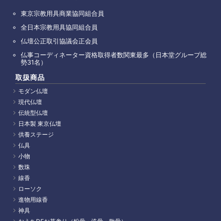
東京宗教用具商業協同組合員
全日本宗教用具協同組合員
仏壇公正取引協議会正会員
仏事コーディネーター資格取得者数関東最多（日本堂グループ総
勢31名）
取扱商品
モダン仏壇
現代仏壇
伝統型仏壇
日本製 東京仏壇
供養ステージ
仏具
小物
数珠
線香
ローソク
進物用線香
神具