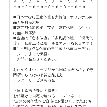
☆＝☆＝☆＝☆＝☆＝☆＝☆＝☆＝☆＝☆＝☆
＝☆＝☆＝☆＝☆＝☆＝☆＝☆＝＝☆＝☆
■日本堂なら国産仏壇も大特価！オリジナル商
品も多数展示中！
■東京都指定伝統工芸品「東京仏壇」も他社に
は無い展示数！
■当店は「唐木仏壇」「家具調仏壇」「現代仏
壇」「伝統工芸仏壇」を見て選べるお店です！
■ご不明な点は仏事の専門家「仏事コーディネ
ーター」までお気軽に
お問い合わせください。
お求めやすい目玉商品から国産高級仏壇まで専
門店ならではの品質と品揃え
アフターサービスも万全！
《日本堂吉祥寺店の特典》
お仏壇がご自宅で選べるコーディネート！
*店頭のお仏壇をご自宅にお運びし、実際にお
部屋に置いてご覧いただけるサービスです。