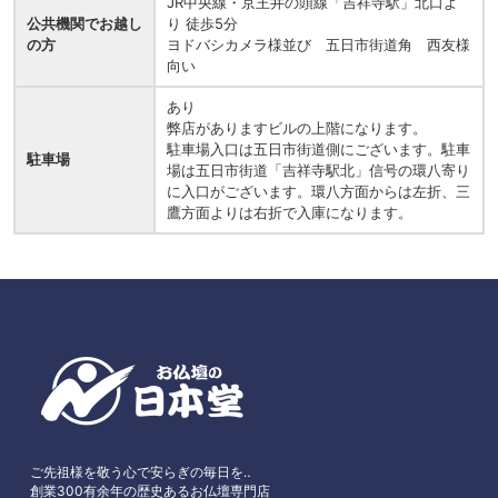
JR中央線・京王井の頭線「吉祥寺駅」北口よ
公共機関でお越し
り 徒歩5分
の方
ヨドバシカメラ様並び 五日市街道角 西友様
向い
あり
弊店がありますビルの上階になります。
駐車場入口は五日市街道側にございます。駐車
駐車場
場は五日市街道「吉祥寺駅北」信号の環八寄り
に入口がございます。環八方面からは左折、三
鷹方面よりは右折で入庫になります。
ご先祖様を敬う心で安らぎの毎日を‥
創業300有余年の歴史あるお仏壇専門店