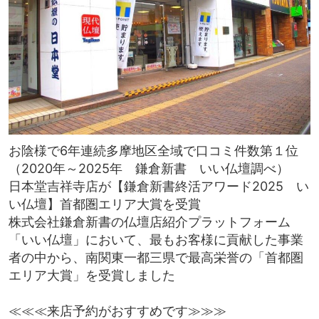
お陰様で6年連続多摩地区全域で口コミ件数第１位
（2020年～2025年 鎌倉新書 いい仏壇調べ）
日本堂吉祥寺店が【鎌倉新書終活アワード2025 い
い仏壇】首都圏エリア大賞を受賞
株式会社鎌倉新書の仏壇店紹介プラットフォーム
「いい仏壇」において、最もお客様に貢献した事業
者の中から、南関東一都三県で最高栄誉の「首都圏
エリア大賞」を受賞しました
≪≪≪来店予約がおすすめです≫≫≫