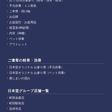
おうちDEお墓参り（粉骨・洗骨・散骨）
手元供養・ミニ骨壺
ご本尊・掛け軸
お位牌
お盆提灯・お盆用品
祖霊舎(神徒壇)
内宮（神棚）
ペット供養
アウトレット
ご遺骨の粉骨・洗骨
日本堂オリジナル お参り壇（手元供養）
日本堂オリジナル お参り壇（ペット供養）
墓じまいの流れ
日本堂グループ店舗一覧
町田金森店
町田駅前店
吉祥寺店