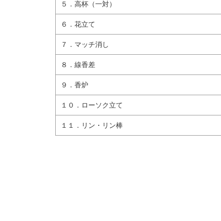
５．高杯（一対）
６．花立て
７．マッチ消し
８．線香差
９．香炉
１０．ローソク立て
１１．リン・リン棒