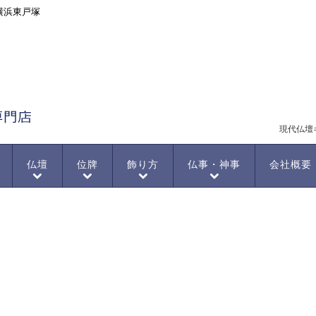
横浜東戸塚
現代仏壇
仏壇
位牌
飾り方
仏事・神事
会社概要