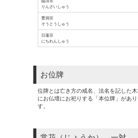
臨済宗
りんざいしゅう
曹洞宗
そうとうしゅう
日蓮宗
にちれんしゅう
お位牌
位牌とは亡き方の戒名、法名を記した木
にお仏壇にお祀りする「本位牌」があり
す。
常花（じょうか） 一対