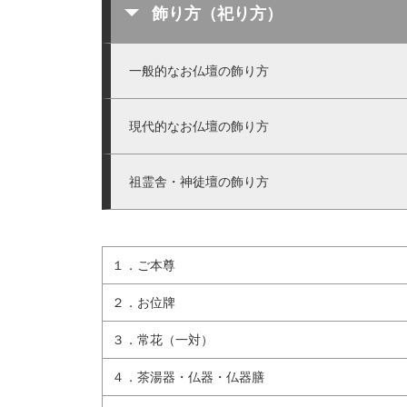
飾り方（祀り方）
一般的なお仏壇の飾り方
現代的なお仏壇の飾り方
祖霊舎・神徒壇の飾り方
１．ご本尊
２．お位牌
３．常花（一対）
４．茶湯器・仏器・仏器膳