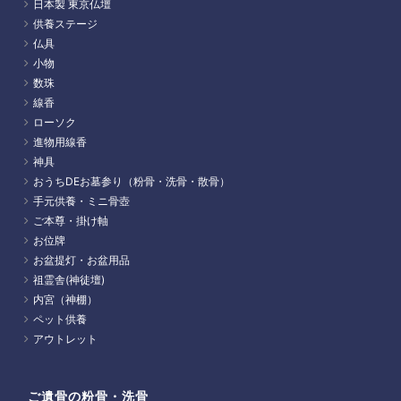
日本製 東京仏壇
供養ステージ
仏具
小物
数珠
線香
ローソク
進物用線香
神具
おうちDEお墓参り（粉骨・洗骨・散骨）
手元供養・ミニ骨壺
ご本尊・掛け軸
お位牌
お盆提灯・お盆用品
祖霊舎(神徒壇)
内宮（神棚）
ペット供養
アウトレット
ご遺骨の粉骨・洗骨