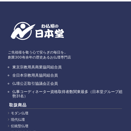
ご先祖様を敬う心で安らぎの毎日を‥
創業300有余年の歴史あるお仏壇専門店
東京宗教用具商業協同組合員
全日本宗教用具協同組合員
仏壇公正取引協議会正会員
仏事コーディネーター資格取得者数関東最多（日本堂グループ総
勢31名）
取扱商品
モダン仏壇
現代仏壇
伝統型仏壇