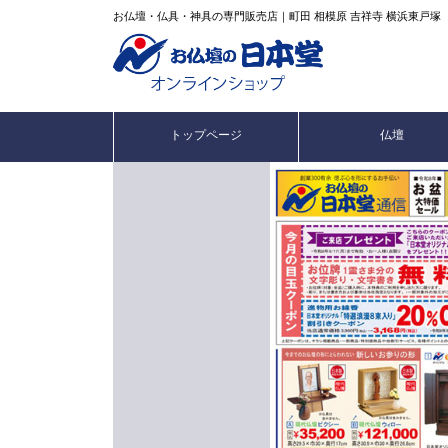
お仏壇・仏具・神具の専門販売店｜町田 相模原 吉祥寺 横浜東戸塚
トップページ
仏壇