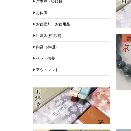
ご本尊・掛け軸
お位牌
お盆提灯・お盆用品
祖霊舎(神徒壇)
内宮（神棚）
ペット供養
アウトレット