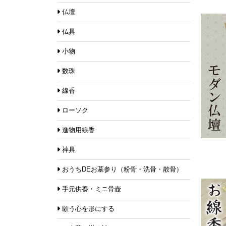
仏壇
仏具
小物
数珠
線香
ローソク
進物用線香
神具
おうちDEお墓参り（粉骨・洗骨・散骨）
手元供養・ミニ骨壺
願う心を形にする