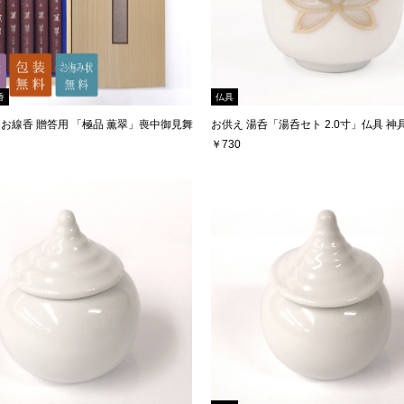
香
仏具
 お線香 贈答用 「極品 薫翠」喪中御見舞
お供え 湯呑「湯呑セト 2.0寸」仏具 神
￥730