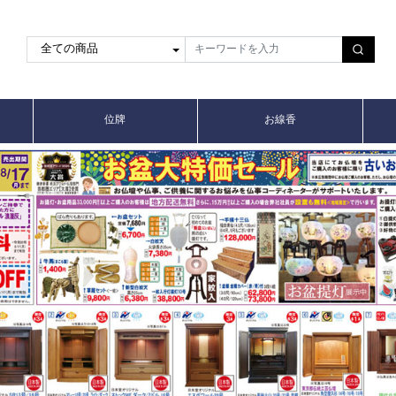
位牌
お線香