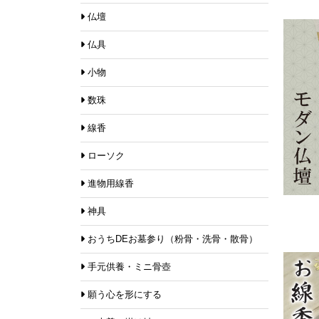
仏壇
仏具
小物
数珠
線香
ローソク
進物用線香
神具
おうちDEお墓参り（粉骨・洗骨・散骨）
手元供養・ミニ骨壺
願う心を形にする