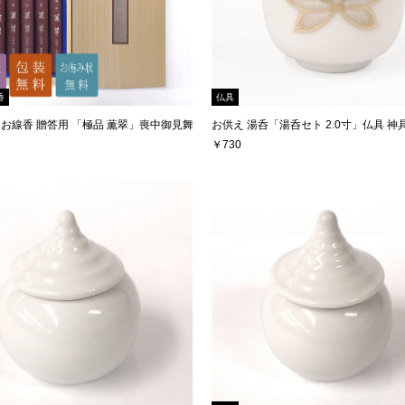
香
仏具
 お線香 贈答用 「極品 薫翠」喪中御見舞
お供え 湯呑「湯呑セト 2.0寸」仏具 神
￥730