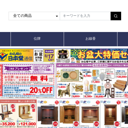
位牌
お線香