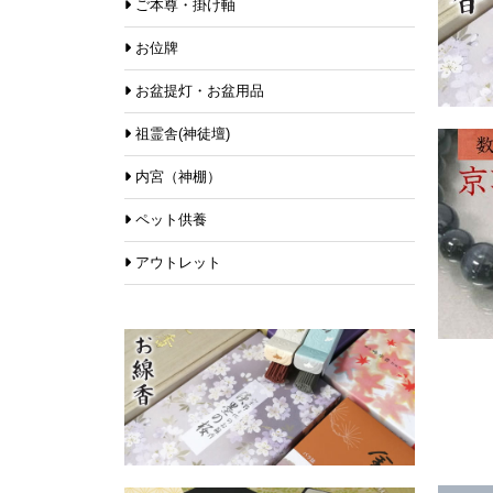
ご本尊・掛け軸
お位牌
お盆提灯・お盆用品
祖霊舎(神徒壇)
内宮（神棚）
ペット供養
アウトレット