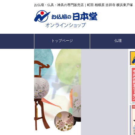
お仏壇・仏具・神具の専門販売店｜町田 相模原 吉祥寺 横浜東戸塚
トップページ
仏壇