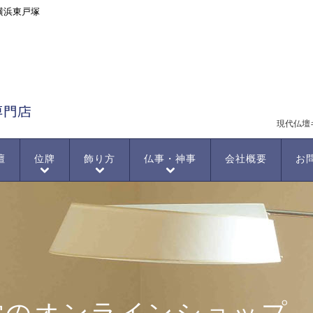
横浜東戸塚
現代仏壇
壇
位牌
飾り方
仏事・神事
会社概要
お
堂のオンラインショップ