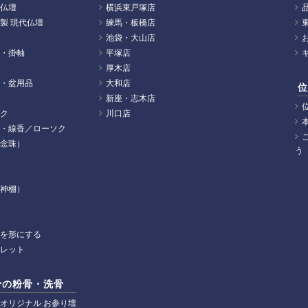
仏壇
横浜東戸塚店
製 現代仏壇
練馬・板橋店
池袋・大山店
・掛軸
平塚店
厚木店
・盆用品
大和店
位
新座・志木店
ク
川口店
・線香／ローソク
念珠）
う
神棚）
を形にする
レット
骨の粉骨・洗骨
オリジナル お参り壇