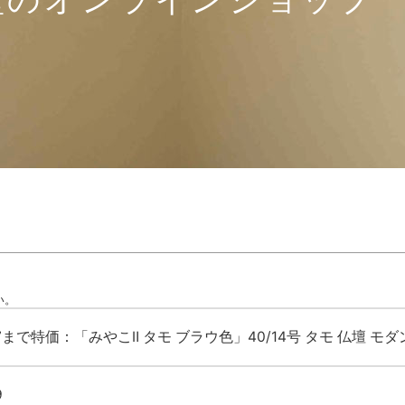
い。
/27まで特価：「みやこⅡ タモ ブラウ色」40/14号 タモ 仏壇 モダ
9