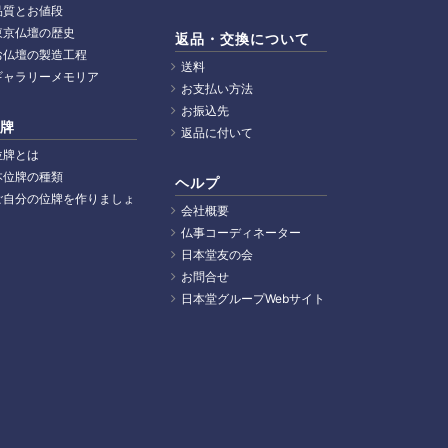
品質とお値段
東京仏壇の歴史
返品・交換について
お仏壇の製造工程
送料
ギャラリーメモリア
お支払い方法
お振込先
牌
返品に付いて
位牌とは
本位牌の種類
ヘルプ
ご自分の位牌を作りましょ
会社概要
仏事コーディネーター
日本堂友の会
お問合せ
日本堂グループWebサイト