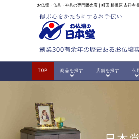
お仏壇・仏具・神具の専門販売店｜町田 相模原 吉祥寺 
TOP
商品を探す
店舗を探す
仏
日本