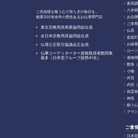
家具調
八木研
ご先祖様を敬う心で安らぎの毎日を‥
創業300有余年の歴史あるお仏壇専門店
お位牌
ご本尊
東京宗教用具商業協同組合員
仏具
全日本宗教用具協同組合員
盆提灯
お線香
仏壇公正取引協議会正会員
ローソ
仏事コーディネーター資格取得者数関東
最多（日本堂グループ総勢41名）
進物用
数珠（
小物
外宮
内宮（
祖霊舎
神具
願う心
アウト
ご遺
日本堂