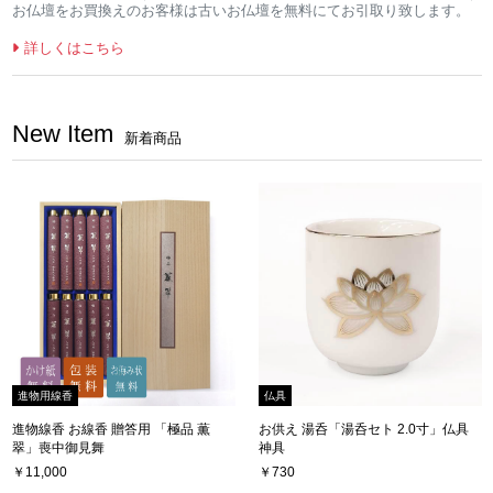
お仏壇をお買換えのお客様は古いお仏壇を無料にてお引取り致します。
詳しくはこちら
New Item
新着商品
進物用線香
仏具
進物線香 お線香 贈答用 「極品 薫
お供え 湯呑「湯呑セト 2.0寸」仏具
翠」喪中御見舞
神具
￥11,000
￥730