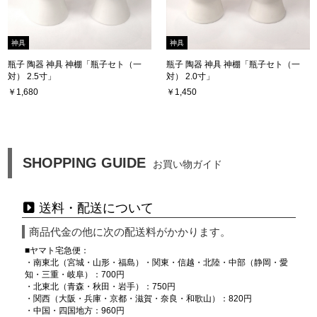
神具
神具
瓶子 陶器 神具 神棚「瓶子セト（一
瓶子 陶器 神具 神棚「瓶子セト（一
対） 2.5寸」
対） 2.0寸」
￥1,680
￥1,450
SHOPPING GUIDE
お買い物ガイド
送料・配送について
商品代金の他に次の配送料がかかります。
■ヤマト宅急便：
・南東北（宮城・山形・福島）・関東・信越・北陸・中部（静岡・愛
知・三重・岐阜）：700円
・北東北（青森・秋田・岩手）：750円
・関西（大阪・兵庫・京都・滋賀・奈良・和歌山）：820円
・中国・四国地方：960円