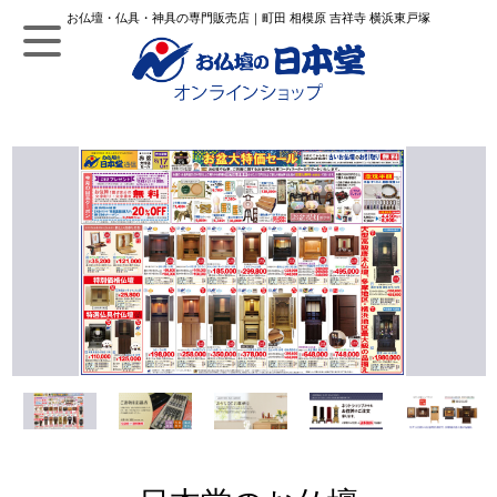
お仏壇・仏具・神具の専門販売店｜町田 相模原 吉祥寺 横浜東戸塚