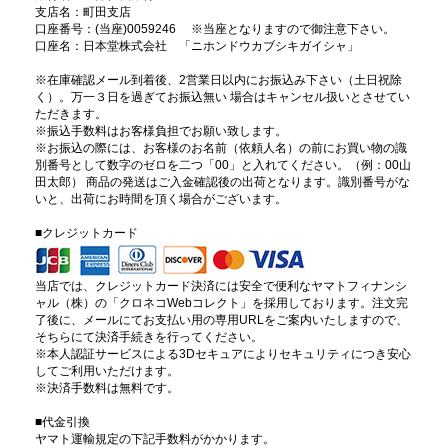
支店名：町田支店
口座番号：(当座)0059246 ※当座となりますので御注意下さい。
口座名：日本堂株式会社 「ニホンドウカブシキガイシャ」
※在庫確認メール到着後、2営業日以内にお振込み下さい（土日祝除
く）。万一３日を過ぎてお振込無い 場合はキャンセル扱いとさせてい
ただきます。
※振込手数料はお客様負担でお願い致します。
※お振込の際には、お客様のお名前（依頼人名）の前にお買い物の識
別番号として数字のゼロを二つ「00」と入れてください。（例：00山
田太郎） 商品の発送はご入金確認後の出荷となります。識別番号がな
いと、出荷にお時間を頂く場合がございます。
■クレジットカード
当店では、クレジットカード決済には安全で便利なヤマトフィナンシ
ャル（株）の「クロネコWebコレクト」を採用しております。注文完
了後に、メールにてお支払い用の専用URLをご案内いたしますので、
そちらにて決済手続きを行ってください。
※本人認証サービスによる3Dセキュアによりセキュリティにつき安心
してご利用いただけます。
※決済手数料は無料です。
■代金引換
ヤマト運輸規定の下記手数料がかかります。