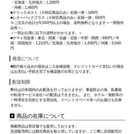
・北海道・九州地方：1,280円
・沖縄：1,460円
■クリックポスト（※対応商品のみ）全国一律：185円
■レターパックプラス（※対応商品のみ）全国一律：600円
※ご注文の合計が5,500円以上の場合、送料無料となります＜一部除外
品有＞。
＜一部お仏壇に以下の送料がかかります。＞
■ヤマト宅急便：東北・関東・信越・北陸・中部・関西：990円／中
国・四国地方：1,210円／北海道・九州地方：1,430円／沖縄：3,040
円
発送について
■銀行振り込みの場合はご入金確認後、クレジットカード支払いの場合
はお支払い手続き完了を確認後の出荷となります。
配送制限
弊社は日本国内のみ配送を行っておりますが、事故防止の為、私書箱
や転送サービス会社への配送はできません。 また、ホテル・旅館等の
一時滞在を目的とする宿泊先、イベントスペース等へのお届けも出来
ません。
商品の在庫について
掲載商品は実店舗でも販売しております。
店頭販売時には順次商品を取り消していますが、ごく稀に店頭販売の